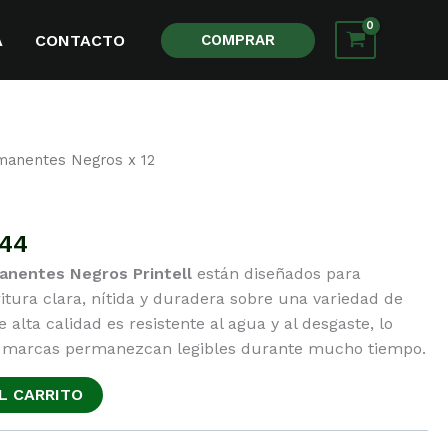
A
CONTACTO
COMPRAR
manentes Negros x 12
ermanentes Negros x 12
El
444
o
precio
nentes Negros Printell
están diseñados para
al
actual
itura clara, nítida y duradera sobre una variedad de
es:
e alta calidad es resistente al agua y al desgaste, lo
00.
$ 10,444.
s marcas permanezcan legibles durante mucho tiempo.
L CARRITO