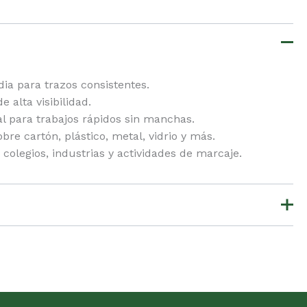
a para trazos consistentes.
 alta visibilidad.
eal para trabajos rápidos sin manchas.
e cartón, plástico, metal, vidrio y más.
 colegios, industrias y actividades de marcaje.
ún.
gistrados que hayan comprado este producto pueden