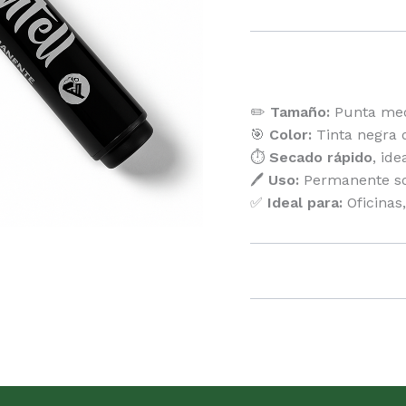
x
12
Descripción
cantidad
✏️
Tamaño:
Punta medi
🎯
Color:
Tinta negra de
⏱️
Secado rápido
, id
🖊️
Uso:
Permanente sobr
✅
Ideal para:
Oficinas,
Valoraciones (0)
No hay valoraciones a
Solo los usuarios re
hacer una valoración.