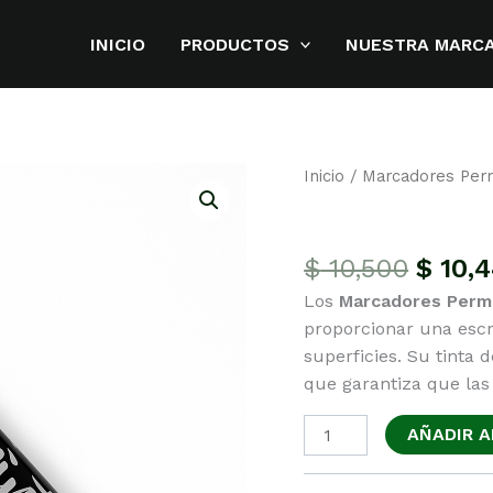
INICIO
PRODUCTOS
NUESTRA MARC
Inicio
/ Marcadores Per
Marcadores P
El
$
10,500
$
10,
preci
Los
Marcadores Perma
origin
proporcionar una escr
era:
superficies. Su tinta d
$ 10,5
que garantiza que la
Marcadores
AÑADIR A
Permanentes
Negros