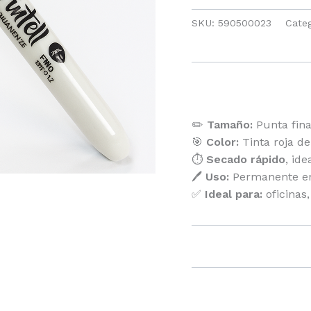
Punta
SKU:
590500023
Cate
Fina
Rojo
x
Descripción
12
cantidad
✏️
Tamaño:
Punta fina
🎯
Color:
Tinta roja de 
⏱️
Secado rápido
, id
🖊️
Uso:
Permanente en c
✅
Ideal para:
oficinas,
Valoraciones (0)
No hay valoraciones a