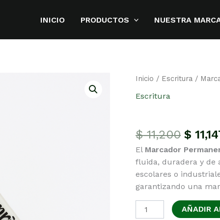
INICIO
PRODUCTOS
NUESTRA MARC
Inicio
/
Escritura
/ Marca
Escritura
Marcador Perm
El
$
11,200
$
11,14
precio
El
Marcador Permanent
origin
fluida, duradera y de 
era:
escolares o industrial
$ 11,2
garantizando una marc
Marcador
AÑADIR A
Permanente