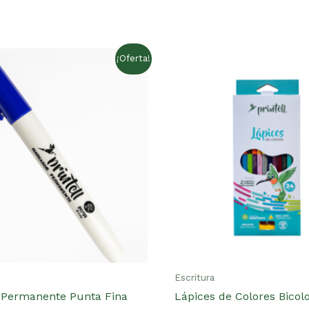
Solo los usuarios re
hacer una valoración.
¡Oferta!
Escritura
 Permanente Punta Fina
Lápices de Colores Bicolo