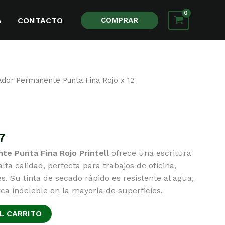
A
CONTACTO
COMPRAR
dor Permanente Punta Fina Rojo x 12
anente Punta Fina Rojo x 12
El
7
precio
e Punta Fina Rojo Printell
ofrece una escritura
al
actual
alta calidad, perfecta para trabajos de oficina,
es:
es. Su tinta de secado rápido es resistente al agua,
00.
$ 11,147.
a indeleble en la mayoría de superficies.
L CARRITO