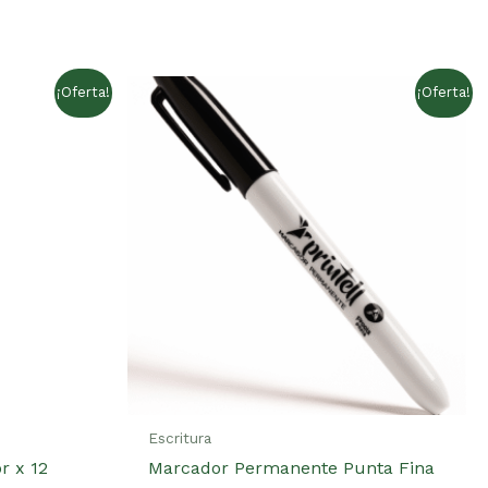
gistrados que hayan comprado este producto pueden
¡Oferta!
¡Oferta!
Escritura
r x 12
Marcador Permanente Punta Fina